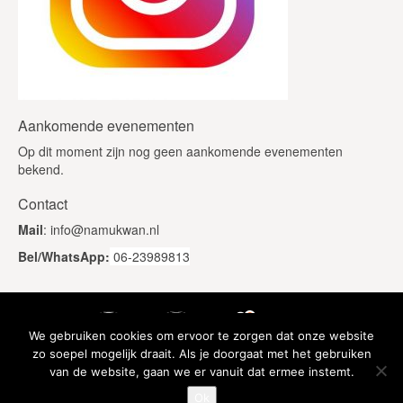
Aankomende evenementen
Op dit moment zijn nog geen aankomende evenementen
bekend.
Contact
Mail
: info@namukwan.nl
Bel/WhatsApp:
06-23989813
We gebruiken cookies om ervoor te zorgen dat onze website
zo soepel mogelijk draait. Als je doorgaat met het gebruiken
van de website, gaan we er vanuit dat ermee instemt.
Ok