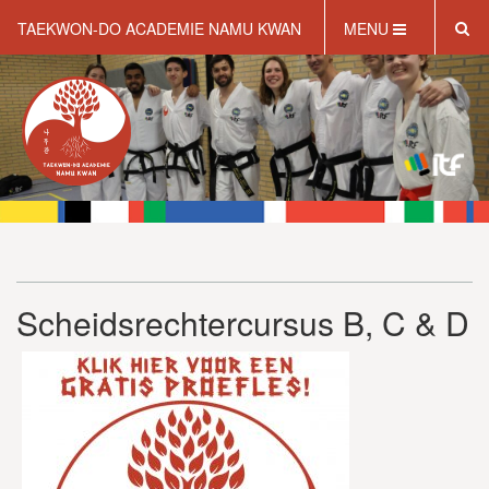
TAEKWON-DO ACADEMIE NAMU KWAN
MENU
HOME
OVER NAMU KWAN
WAT IS TAEKWONDO?
INFORMATIE
WEBSHOP
GRATIS PROEFLES
Scheidsrechtercursus B, C & D