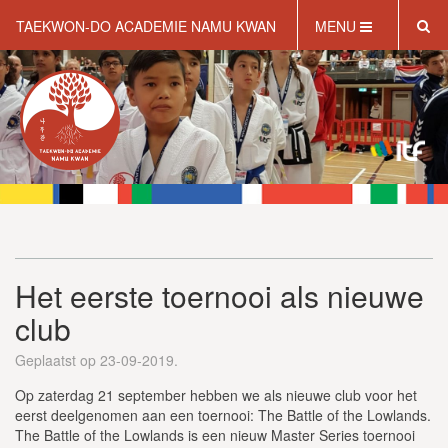
TAEKWON-DO ACADEMIE NAMU KWAN
MENU
HOME
OVER NAMU KWAN
WAT IS TAEKWONDO?
INFORMATIE
WEBSHOP
GRATIS PROEFLES
Het eerste toernooi als nieuwe
club
Geplaatst op 23-09-2019.
Op zaterdag 21 september hebben we als nieuwe club voor het
eerst deelgenomen aan een toernooi: The Battle of the Lowlands.
The Battle of the Lowlands is een nieuw Master Series toernooi