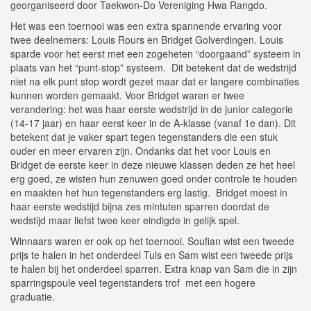
georganiseerd door Taekwon-Do Vereniging Hwa Rangdo.
Het was een toernooi was een extra spannende ervaring voor
twee deelnemers: Louis Rours en Bridget Golverdingen. Louis
sparde voor het eerst met een zogeheten “doorgaand” systeem in
plaats van het “punt-stop” systeem. Dit betekent dat de wedstrijd
niet na elk punt stop wordt gezet maar dat er langere combinaties
kunnen worden gemaakt. Voor Bridget waren er twee
verandering: het was haar eerste wedstrijd in de junior categorie
(14-17 jaar) en haar eerst keer in de A-klasse (vanaf 1e dan). Dit
betekent dat je vaker spart tegen tegenstanders die een stuk
ouder en meer ervaren zijn. Ondanks dat het voor Louis en
Bridget de eerste keer in deze nieuwe klassen deden ze het heel
erg goed, ze wisten hun zenuwen goed onder controle te houden
en maakten het hun tegenstanders erg lastig. Bridget moest in
haar eerste wedstijd bijna zes mintuten sparren doordat de
wedstijd maar liefst twee keer eindigde in gelijk spel.
Winnaars waren er ook op het toernooi. Soufian wist een tweede
prijs te halen in het onderdeel Tuls en Sam wist een tweede prijs
te halen bij het onderdeel sparren. Extra knap van Sam die in zijn
sparringspoule veel tegenstanders trof met een hogere
graduatie.